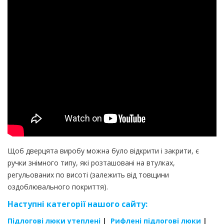
Щоб дверцята виробу можна було відкрити і закрити, є
ручки знімного типу, які розташовані на втулках,
регульованих по висоті (залежить від товщини
оздоблювального покриття).
Наступні категорії нашого сайту:
Підлогові люки утеплені
|
Рифлені підлогові люки
|