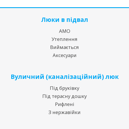
Люки в підвал
АМО
Утеплення
Виймається
Аксесуари
Вуличний (каналізаційний) люк
Під бруківку
Під терасну дошку
Рифлені
З нержавійки