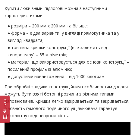
Купити люки знімні підлогові можна з наступними
характеристиками:
● розміри – 200 мм х 200 мм та більше;
● форма – є два варіанти, у вигляді прямокутника та у
вигляді квадрата;
● товщина кришки конструкції (все залежить від
типорозміру) – 55 міліметрів;
● матеріал, що використовується для основи конструкції –
посилений профіль із алюмінію;
● допустиме навантаження – від 1000 кілограм.
При обробці завдяки конструкційним особливостям дверцят
можуть бути взяті бетонні розчини з різними типами
наповнювачів. Кришка легко відкривається та закривається.
Фільтр
Наявність гумового подвійного ущільнювача гарантує
абсолютну водонепроникність.