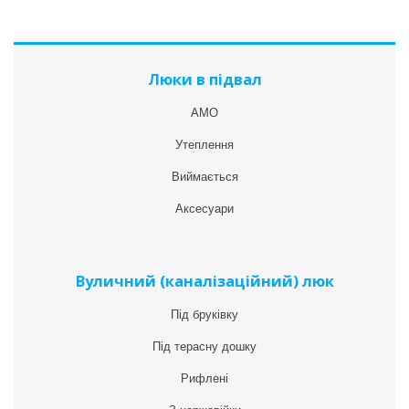
Люки в підвал
АМО
Утеплення
Виймається
Аксесуари
Вуличний (каналізаційний) люк
Під бруківку
Під терасну дошку
Рифлені