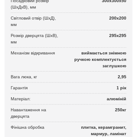
Посадковий розмір
300х300х50
(ШхДхВ), мм
Світловий отвір (ШхД),
200х200
мм
Розмір дверцята (ШхВ),
295х295
мм
Механізм відкривання
виймається знімною
ручкою комплектується
заглушкою
Вага люка, кг
2,95
Гарантія
1 рік
Матеріал:
алюміній
Навантаження на
250кг
дверцята
Фінішна обробка
плитка, керамгранит,
мармур, ламінат