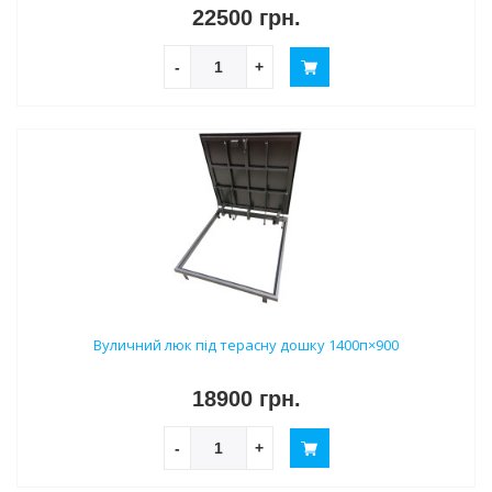
22500 грн.
-
+
Вуличний люк під терасну дошку 1400п×900
18900 грн.
-
+