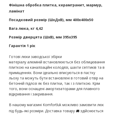
Фінішна обробка плитка, керамгранит, мармур,
ламінат
Посадковий розмір (ШхДхВ), мм 400х400х50
Вага люка, кг 4,42
Розмір дверцята (ШхВ), мм 395х395
Гарантія 1 рік
Готові люки заводської збірки
матеріалу алюміній встановлюються без облицювання
плиткою на каналізаційні колодязі, шахти септиків та в
приміщеннях. Вони ідеально вписуються в пастку
льоху та можуть бути встановлені в готовий отвір на
бетонній підлозі як без плитки, так і з плиткою. Крім
того, вони оснащені амортизаторами для плавного
відкривання і закривання.
В нашому магазині Komfortluk можливо замовити люк
під будь-які розміри. Доставка товару
здійснюється
🚚