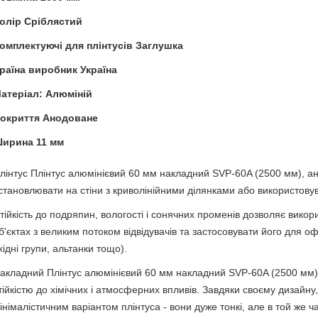
олір Сріблястий
омплектуючі для плінтусів Заглушка
раїна виробник Україна
атеріал: Алюміній
окриття Анодоване
ирина 11 мм
лінтус Плінтус алюмінієвий 60 мм накладний SVP-60A (2500 мм), ан
становлювати на стіни з криволінійними ділянками або використову
тійкість до подряпин, вологості і сонячних променів дозволяє викор
б'єктах з великим потоком відвідувачів та застосовувати його для о
хідні групи, альтанки тощо).
акладний Плінтус алюмінієвий 60 мм накладний SVP-60A (2500 мм)
тійкістю до хімічних і атмосферних впливів. Завдяки своєму дизайну
інімалістичним варіантом плінтуса - вони дуже тонкі, але в той же