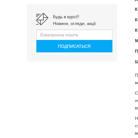
К
Будь в курсі!!
К
Новини, огляди, акції
К
М
П
Ш
П
в
С
о
в
Н
с
м