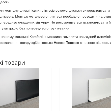
ідлоги.
ля монтажу алюмінієвих плінтусів рекомендується використовувати 
олімерів. Монтаж металевого плінтуса необхідно проводити на рівни
опередньо очищених від жиру. Не рекомендується встановлювати йо
тукатуркою без попереднього грунтування.
 нашому магазині Komfortluk можливо замовити накладний алюмінієви
оставлення товару здійснюється Новою Поштою з повною післяоплат
і товари