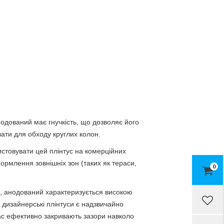
одований має гнучкість, що дозволяє його
вати для обходу круглих колон.
истовувати цей плінтус на комерційних
формлення зовнішніх зон (таких як тераси,
0
, анодований характеризується високою
, дизайнерські плінтуси є надзвичайно
 час ефективно закривають зазори навколо