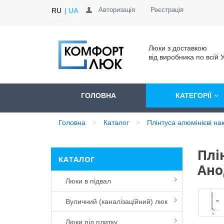
Авторизація
Реєстрація
RU
UA
Люки з доставкою
від виробника по всій У
ГОЛОВНА
КАТЕГОРІЇ
Головна
Каталог
Плінтуса алюмінієві на
Плі
КАТАЛОГ
Ано
Люки в підвал
Вуличний (каналізаційний) люк
Люки під плитку