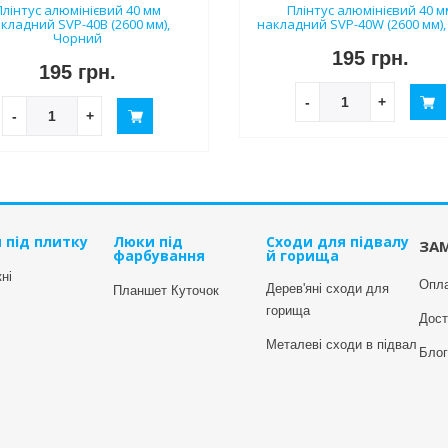
Плінтус алюмінієвий 40 мм
Плінтус алюмінієвий 40 м
кладний SVP-40B (2600 мм),
накладний SVP-40W (2600 мм),
Чорний
195 грн.
195 грн.
-
+
-
+
 під плитку
Люки під
Сходи для підвалу
ЗА
фарбування
й горища
ні
Опл
Дерев'яні сходи для
Планшет Куточок
горища
Дост
Металеві сходи в підвал
Блог