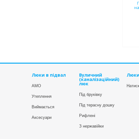
на
Люки в підвал
Вуличний
Люки
(каналізаційний)
люк
АМО
Натиск
Під бруківку
Утеплення
Під терасну дошку
Виймається
Рифлені
Аксесуари
З нержавійки