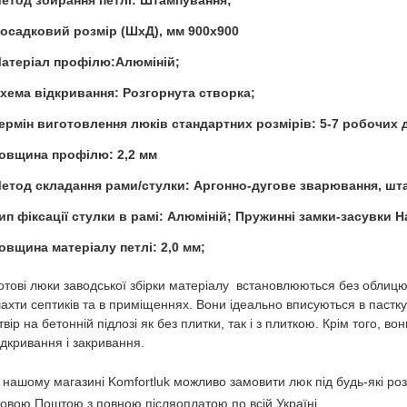
етод збирання петлі: Штампування;
осадковий розмір (ШхД), мм 900x900
атеріал профілю:Алюміній;
хема відкривання: Розгорнута створка;
ермін виготовлення люків стандартних розмірів: 5-7 робочих д
овщина профілю: 2,2 мм
етод складання рами/стулки: Аргонно-дугове зварювання, шт
ип фіксації стулки в рамі: Алюміній; Пружинні замки-засувки Ha
овщина матеріалу петлі: 2,0 мм;
отові люки заводської збірки матеріалу встановлюються без облицю
ахти септиків та в приміщеннях. Вони ідеально вписуються в пастку
твір на бетонній підлозі як без плитки, так і з плиткою. Крім того,
ідкривання і закривання.
 нашому магазині Komfortluk можливо замовити люк під будь-які ро
овою Поштою з повною післяоплатою по всій Україні