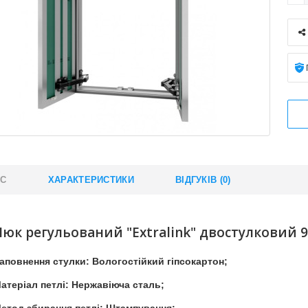
ИС
ХАРАКТЕРИСТИКИ
ВІДГУКІВ (0)
Люк регульований "Extralink" двостулковий 
аповнення стулки: Вологостійкий гіпсокартон;
атеріал петлі: Нержавіюча сталь;