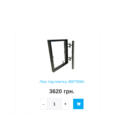
п
Люк під плитку 400*900п
3620 грн.
-
+