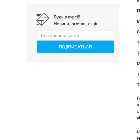
М
П
Будь в курсі!!
М
Новини, огляди, акції
С
Т
Т
М
Т
Т
Г
ш
о
в
В
Н