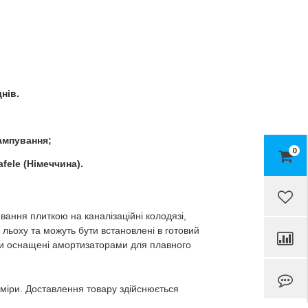
нів.
ампування;
0
fele (Німеччина).
вання плиткою на каналізаційні колодязі,
 льоху та можуть бути встановлені в готовий
 вони оснащені амортизаторами для плавного
зміри. Доставлення товару здійснюється