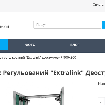
Оплата
країні
ФОТО
БЛОГ
к регульований "Extralink" двостулковий 900x900
 Регульований "Extralink" Двос
Ная