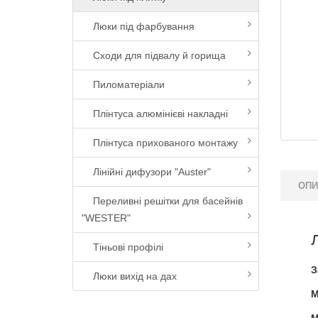
Люки під фарбування
Сходи для підвалу й горища
Пиломатеріали
Плінтуса алюмінієві накладні
Плінтуса прихованого монтажу
Лінійні дифузори "Auster"
ОП
Переливні решітки для басейнів
"WESTER"
Тіньові профілі
З
Люки вихід на дах
М