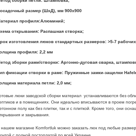
етод сборки петли: Штамповка;
осадочный размер (ШхД), мм 900x900
атериал профиля:Алюминий;
хема открывания: Распашная створка;
рок изготовления люков стандартных размеров: >5-7 рабочих
олщина профиля: 2,2 мм
етод зборки рами/створки: Аргонно-дуговая сварка, штампов
ип фиксации створки в раме: Пружинные замки-защелки Hafele
олщина материала петли: 2,0 мм;
отовые люки заводской сборки материал устанавливаются без обл
ептиков и в помещениях. Они идеально вписываются в проем погре
етонном полу как без плитки, так и с плиткой. Кроме того, они ос
ткрывания и закрывания.
 нашем магазине Komfortluk можно заказать люк под любые размер
очтой с полной постоплатой по всей Украине.