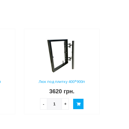
п
Люк под плитку 400*900п
3620 грн.
-
+