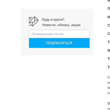
М
П
М
Будь в курсе!!
Новости, обзоры, акции
С
С
Т
М
Т
Т
Г
с
б
о
В
П