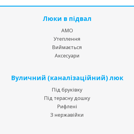
Люки в підвал
АМО
Утеплення
Виймається
Аксесуари
Вуличний (каналізаційний) люк
Під бруківку
Під терасну дошку
Рифлені
З нержавійки