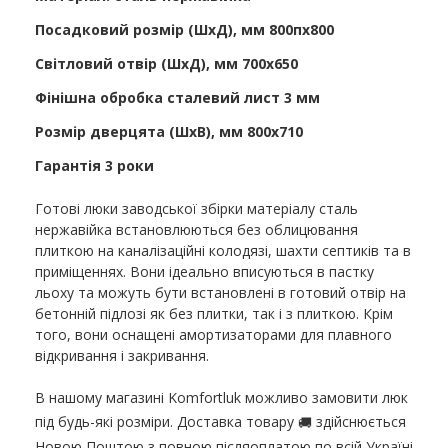
Посадковий розмір (ШхД), мм 800пx800
Світловий отвір (ШхД), мм 700х650
Фінішна обробка сталевий лист 3 мм
Розмір дверцята (ШхВ), мм 800х710
Гарантія 3 роки
Готові люки заводської збірки матеріалу сталь
нержавійка встановлюються без облицювання
плиткою на каналізаційні колодязі, шахти септиків та в
приміщеннях. Вони ідеально вписуються в пастку
льоху та можуть бути встановлені в готовий отвір на
бетонній підлозі як без плитки, так і з плиткою. Крім
того, вони оснащені амортизаторами для плавного
відкривання і закривання.
В нашому магазині Komfortluk можливо замовити люк
під будь-які розміри. Доставка товару
здійснюється
🚚
Новою Поштою з повною післяоплатою по всій Україні