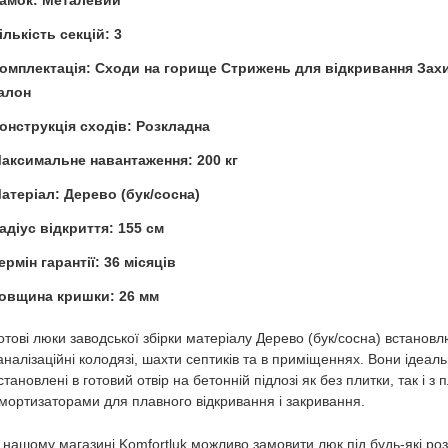
амок: Металевий
ількість секцій: 3
омплектація: Сходи на горище Стрижень для відкривання Захи
алон
онструкція сходів: Розкладна
аксимальне навантаження: 200 кг
атеріал: Дерево (бук/сосна)
адіус відкриття: 155 см
ермін гарантії: 36 місяців
овщина кришки: 26 мм
отові люки заводської збірки матеріалу Дерево (бук/сосна) встано
аналізаційні колодязі, шахти септиків та в приміщеннях. Вони ідеал
становлені в готовий отвір на бетонній підлозі як без плитки, так і з
мортизаторами для плавного відкривання і закривання.
 нашому магазині Komfortluk можливо замовити люк під будь-які ро