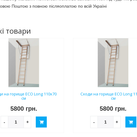
овою Поштою з повною післяоплатою по всій Україні
і товари
и на горище ECO Long 110х70
Сходи на горище ECO Long 1
см
см
5800 грн.
5800 грн.
-
+
-
+