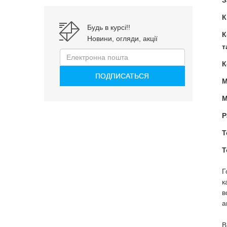
З
К
Будь в курсі!!
К
Новини, огляди, акції
т
К
М
М
Р
Т
Т
Г
к
в
а
В