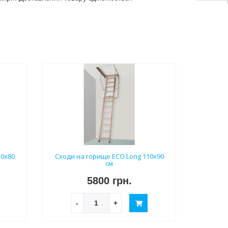
10х80
Сходи на горище ECO Long 110х90
см
5800 грн.
-
+