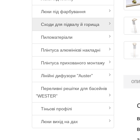
Люки під фарбування
Сходи для підвалу й горища
Пиломатеріали
Плінтуса алюмінієві накладні
Плінтуса прихованого монтажу
Лінійні дифузори "Auster"
ОП
Переливні решітки для басейнів
"WESTER"
Тіньові профілі
В
Люки вихід на дах
В