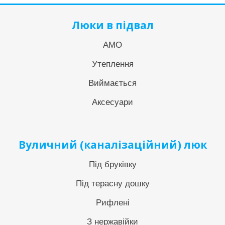
Люки в підвал
АМО
Утеплення
Виймається
Аксесуари
Вуличний (каналізаційний) люк
Під бруківку
Під терасну дошку
Рифлені
З нержавійки