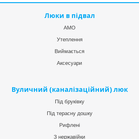
Люки в підвал
АМО
Утеплення
Виймається
Аксесуари
Вуличний (каналізаційний) люк
Під бруківку
Під терасну дошку
Рифлені
З нержавійки