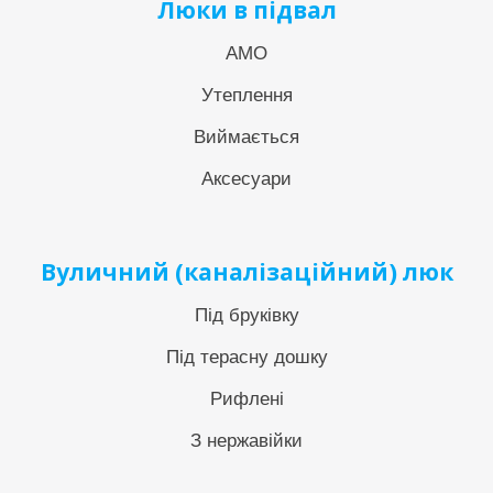
Люки в підвал
АМО
Утеплення
Виймається
Аксесуари
Вуличний (каналізаційний) люк
Під бруківку
Під терасну дошку
Рифлені
З нержавійки