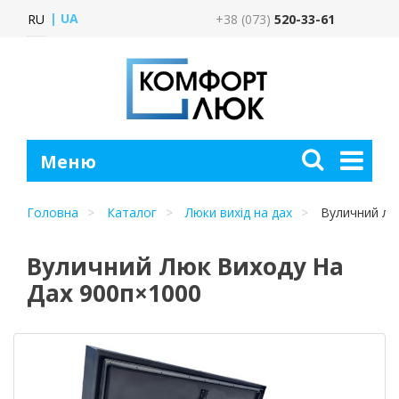
UA
RU
+38 (073)
520-33-61
Головна
Каталог
Люки вихід на дах
Вуличний люк
Вуличний Люк Виходу На
Дах 900п×1000