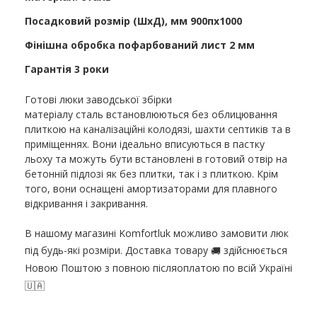
Посадковий розмір (ШхД), мм 900пx1000
Фінішна обробка пофарбований лист 2 мм
Гарантія 3 роки
Готові люки заводської збірки
матеріалу сталь встановлюються без облицювання
плиткою на каналізаційні колодязі, шахти септиків та в
приміщеннях. Вони ідеально вписуються в пастку
льоху та можуть бути встановлені в готовий отвір на
бетонній підлозі як без плитки, так і з плиткою. Крім
того, вони оснащені амортизаторами для плавного
відкривання і закривання.
В нашому магазині Komfortluk можливо замовити люк
під будь-які розміри. Доставка товару
здійснюється
🚚
Новою Поштою з повною післяоплатою по всій Україні
🇺🇦