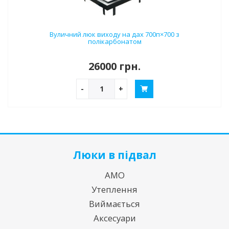
Вуличний люк виходу на дах 700п×700 з
полікарбонатом
26000 грн.
-
+
Люки в підвал
АМО
Утеплення
Виймається
Аксесуари