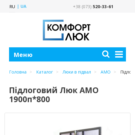
UA
RU
+38 (073)
520-33-61
Головна
Каталог
Люки в підвал
АМО
Підлог
Підлоговий Люк АМО
1900п*800