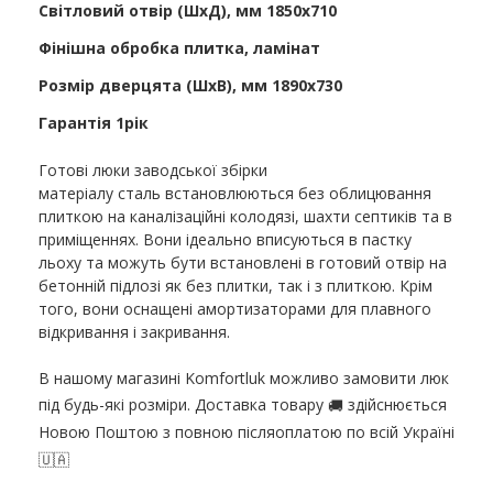
Світловий отвір (ШхД), мм 1850х710
Фінішна обробка плитка, ламінат
Розмір дверцята (ШхВ), мм 1890х730
Гарантія 1рік
Готові люки заводської збірки
матеріалу сталь встановлюються без облицювання
плиткою на каналізаційні колодязі, шахти септиків та в
приміщеннях. Вони ідеально вписуються в пастку
льоху та можуть бути встановлені в готовий отвір на
бетонній підлозі як без плитки, так і з плиткою. Крім
того, вони оснащені амортизаторами для плавного
відкривання і закривання.
В нашому магазині Komfortluk можливо замовити люк
під будь-які розміри. Доставка товару
здійснюється
🚚
Новою Поштою з повною післяоплатою по всій Україні
🇺🇦