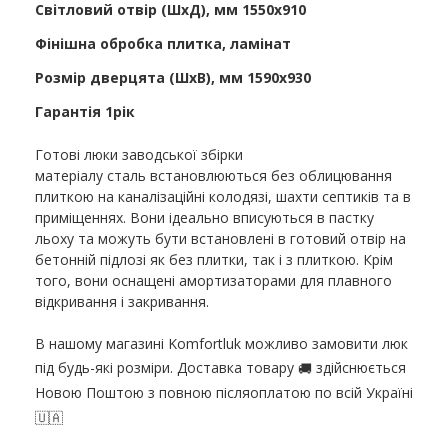
Світловий отвір (ШхД), мм 1550х910
Фінішна обробка плитка, ламінат
Розмір дверцята (ШхВ), мм 1590х930
Гарантія 1рік
Готові люки заводської збірки
матеріалу сталь встановлюються без облицювання
плиткою на каналізаційні колодязі, шахти септиків та в
приміщеннях. Вони ідеально вписуються в пастку
льоху та можуть бути встановлені в готовий отвір на
бетонній підлозі як без плитки, так і з плиткою. Крім
того, вони оснащені амортизаторами для плавного
відкривання і закривання.
В нашому магазині Komfortluk можливо замовити люк
під будь-які розміри. Доставка товару
здійснюється
🚚
Новою Поштою з повною післяоплатою по всій Україні
🇺🇦