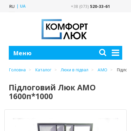
UA
RU
+38 (073)
520-33-61
Головна
Каталог
Люки в підвал
АМО
Підлог
Підлоговий Люк АМО
1600п*1000