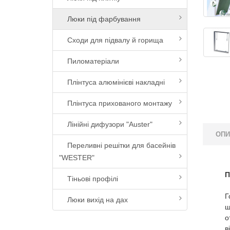
Люки під фарбування
Сходи для підвалу й горища
Пиломатеріали
Плінтуса алюмінієві накладні
Плінтуса прихованого монтажу
Лінійні дифузори "Auster"
ОП
Переливні решітки для басейнів
"WESTER"
П
Тіньові профілі
Г
Люки вихід на дах
ш
о
в