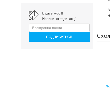
В
Будь в курсі!!
Н
Новини, огляди, акції
Схож
Лю