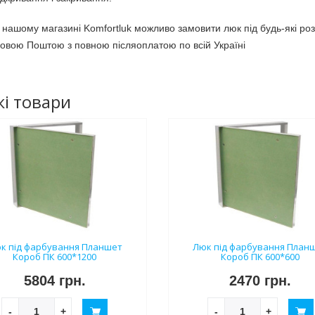
 нашому магазині Komfortluk можливо замовити люк під будь-які ро
овою Поштою з повною післяоплатою по всій Україні
і товари
к під фарбування Планшет
Люк під фарбування План
Короб ПК 600*1200
Короб ПК 600*600
5804 грн.
2470 грн.
-
+
-
+