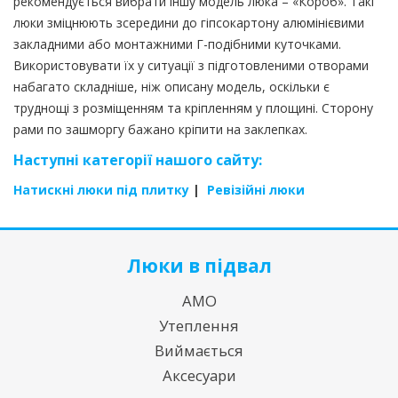
рекомендується вибрати іншу модель люка – «Короб». Такі
люки зміцнюють зсередини до гіпсокартону алюмінієвими
закладними або монтажними Г-подібними куточками.
Використовувати їх у ситуації з підготовленими отворами
набагато складніше, ніж описану модель, оскільки є
труднощі з розміщенням та кріпленням у площині. Сторону
рами по зашморгу бажано кріпити на заклепках.
Наступні категорії нашого сайту:
Натискні люки під плитку
|
Ревізійні люки
Люки в підвал
АМО
Утеплення
Виймається
Аксесуари