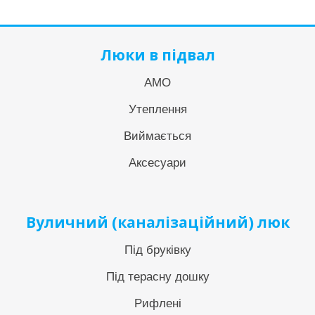
Люки в підвал
АМО
Утеплення
Виймається
Аксесуари
Вуличний (каналізаційний) люк
Під бруківку
Під терасну дошку
Рифлені