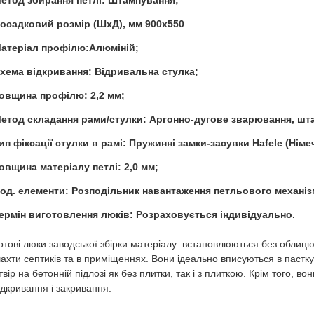
етод збирання петлі: Штампування;
осадковий розмір (ШхД), мм 900x550
атеріал профілю:Алюміній;
хема відкривання: Відривальна стулка;
овщина профілю: 2,2 мм;
етод складання рами/стулки: Аргонно-дугове зварювання, шт
ип фіксації стулки в рамі: Пружинні замки-засувки Hafele (Німе
овщина матеріалу петлі: 2,0 мм;
од. елементи: Розподільник навантаження петльового механіз
ермін виготовлення люків: Розраховується індивідуально.
отові люки заводської збірки матеріалу встановлюються без облицю
ахти септиків та в приміщеннях. Вони ідеально вписуються в пастку
твір на бетонній підлозі як без плитки, так і з плиткою. Крім того,
ідкривання і закривання.