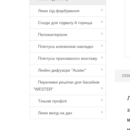
Люки під фарбування
Сходи для підвалу й горища
Пиломатеріали
Плінтуса алюмінієві накладні
Плінтуса прихованого монтажу
Лінійні дифузори "Auster"
ОП
Переливні решітки для басейнів
"WESTER"
Тіньові профілі
З
Люки вихід на дах
М