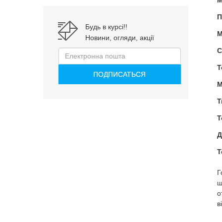
М
П
Будь в курсі!!
М
Новини, огляди, акції
С
Т
М
Т
Т
Д
Т
Г
ш
о
в