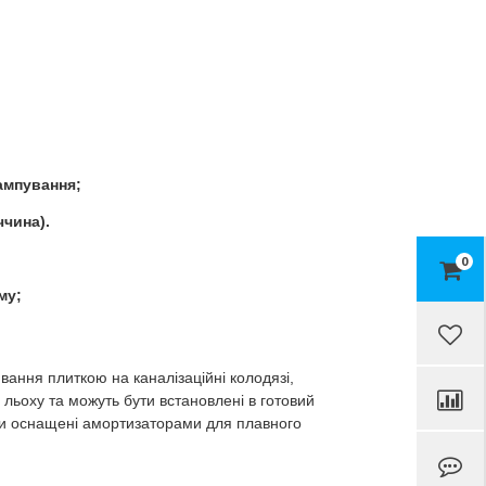
ампування;
ччина).
0
му;
вання плиткою на каналізаційні колодязі,
 льоху та можуть бути встановлені в готовий
 вони оснащені амортизаторами для плавного