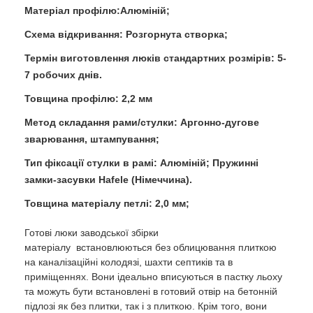
Матеріал профілю:Алюміній;
Схема відкривання: Розгорнута створка;
Термін виготовлення люків стандартних розмірів: 5-
7 робочих днів.
Товщина профілю: 2,2 мм
Метод складання рами/стулки: Аргонно-дугове
зварювання, штампування;
Тип фіксації стулки в рамі: Алюміній; Пружинні
замки-засувки Hafele (Німеччина).
Товщина матеріалу петлі: 2,0 мм;
Готові люки заводської збірки
матеріалу встановлюються без облицювання плиткою
на каналізаційні колодязі, шахти септиків та в
приміщеннях. Вони ідеально вписуються в пастку льоху
та можуть бути встановлені в готовий отвір на бетонній
підлозі як без плитки, так і з плиткою. Крім того, вони