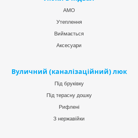
АМО
Утеплення
Виймається
Аксесуари
Вуличний (каналізаційний) люк
Під бруківку
Під терасну дошку
Рифлені
З нержавійки