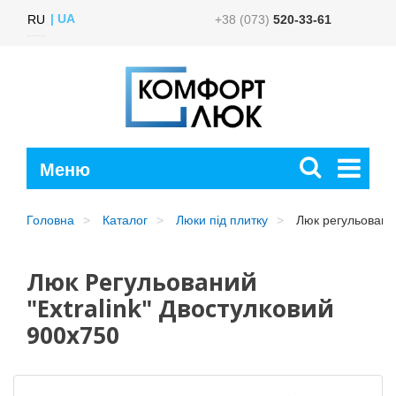
UA
RU
+38 (073)
520-33-61
Головна
Каталог
Люки під плитку
Люк регульований
Люк Регульований
"Extralink" Двостулковий
900x750