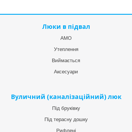
Люки в підвал
АМО
Утеплення
Виймається
Аксесуари
Вуличний (каналізаційний) люк
Під бруківку
Під терасну дошку
Рифлені