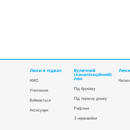
Люки в підвал
Вуличний
Люки
(каналізаційний)
люк
АМО
Натиск
Під бруківку
Утеплення
Під терасну дошку
Виймається
Рифлені
Аксесуари
З нержавійки