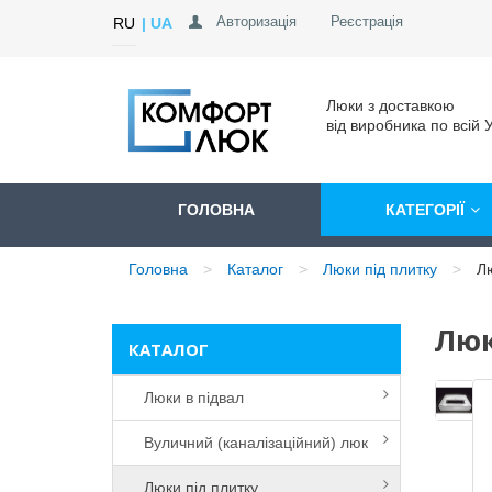
Авторизація
Реєстрація
RU
UA
Люки з доставкою
від виробника по всій У
ГОЛОВНА
КАТЕГОРІЇ
Головна
Каталог
Люки під плитку
Лю
Люк
КАТАЛОГ
Люки в підвал
Вуличний (каналізаційний) люк
Люки під плитку