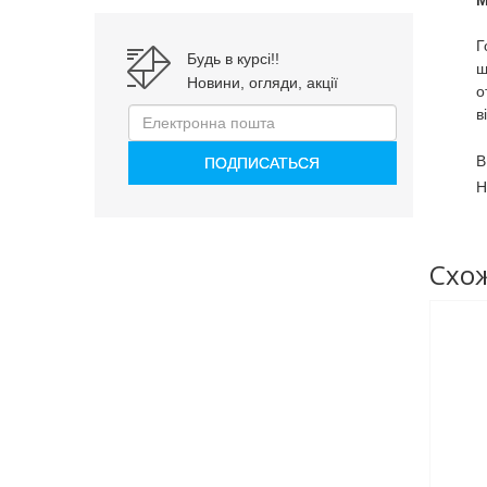
М
Г
Будь в курсі!!
ш
Новини, огляди, акції
о
в
В
Н
Схож