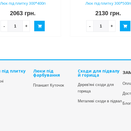
Люк під плитку 300*400п
Люк під плитку 300*500
2063 грн.
2130 грн.
-
+
-
+
 під плитку
Люки під
Сходи для підвалу
ЗА
фарбування
й горища
ні
Опл
Дерев'яні сходи для
Планшет Куточок
горища
Дост
Металеві сходи в підвал
Блог