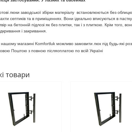
ісця застосування: У лазнях та басейнах
отові люки заводської збірки матеріалу встановлюються без облицю
ахти септиків та в приміщеннях. Вони ідеально вписуються в пастку
твір на бетонній підлозі як без плитки, так і з плиткою. Крім того,
ідкривання і закривання.
 нашому магазині Komfortluk можливо замовити люк під будь-які ро
овою Поштою з повною післяоплатою по всій Україні
і товари