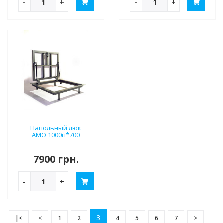
-
+
-
+
Напольный люк
АМО 1000п*700
7900 грн.
-
+
3
|<
<
1
2
4
5
6
7
>