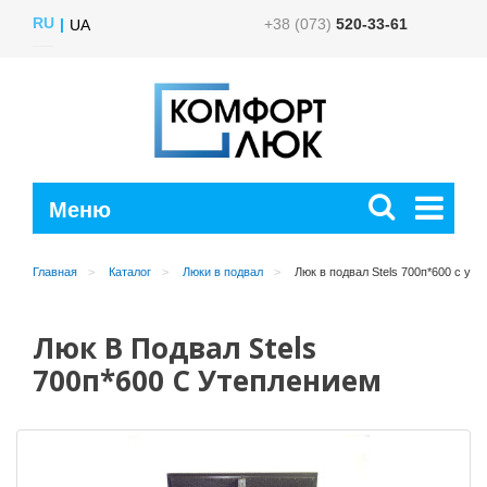
RU
+38 (073)
520-33-61
UA
Главная
Каталог
Люки в подвал
Люк в подвал Stels 700п*600 с ут
Люк В Подвал Stels
700п*600 С Утеплением