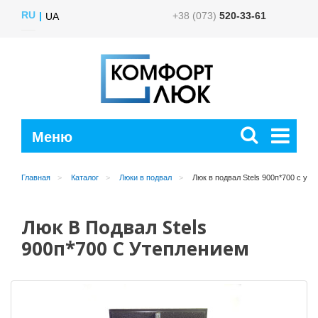
RU
+38 (073)
520-33-61
UA
Главная
Каталог
Люки в подвал
Люк в подвал Stels 900п*700 с ут
Люк В Подвал Stels
900п*700 С Утеплением