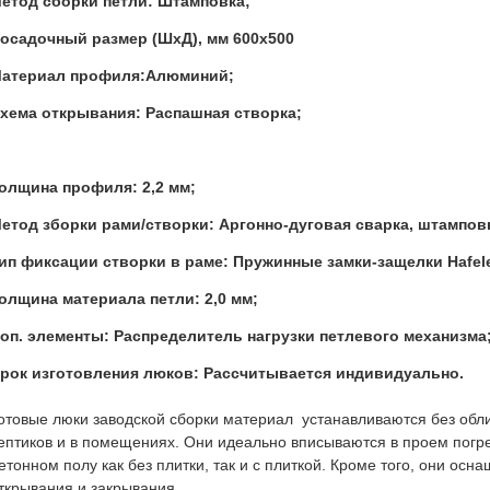
етод сборки петли: Штамповка;
осадочный размер (ШхД), мм 600x500
атериал профиля:Алюминий;
хема открывания: Распашная створка;
олщина профиля: 2,2 мм;
етод зборки рами/створки: Аргонно-дуговая сварка, штампов
ип фиксации створки в раме: Пружинные замки-защелки Hafele
олщина материала петли: 2,0 мм;
оп. элементы: Распределитель нагрузки петлевого механизма
рок изготовления люков: Рассчитывается индивидуально.
отовые люки заводской сборки материал устанавливаются без обл
ептиков и в помещениях. Они идеально вписываются в проем погре
етонном полу как без плитки, так и с плиткой. Кроме того, они ос
ткрывания и закрывания.