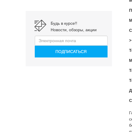
М
П
М
Будь в курсе!!
Новости, обзоры, акции
С
>
Т
М
Т
Т
Д
С
Г
с
б
о