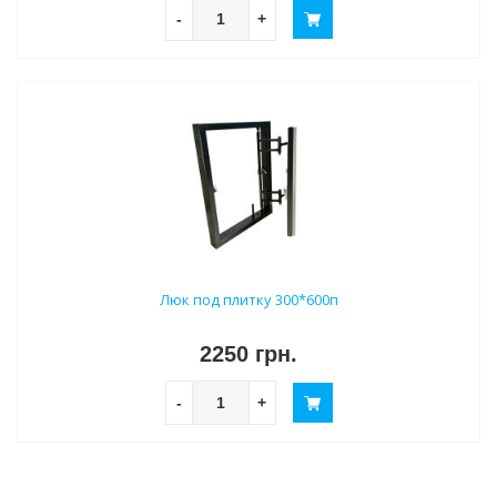
-
+
Люк под плитку 300*600п
2250 грн.
-
+