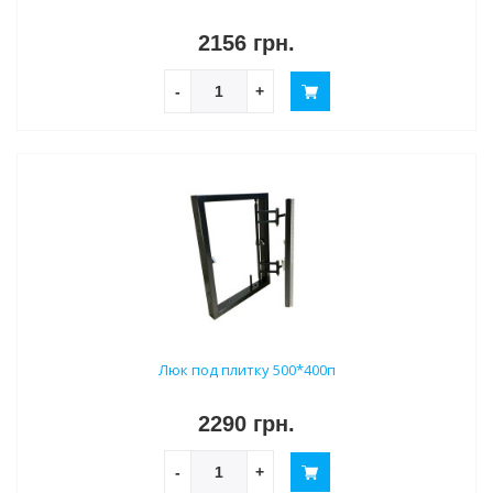
2156 грн.
-
+
Люк под плитку 500*400п
2290 грн.
-
+