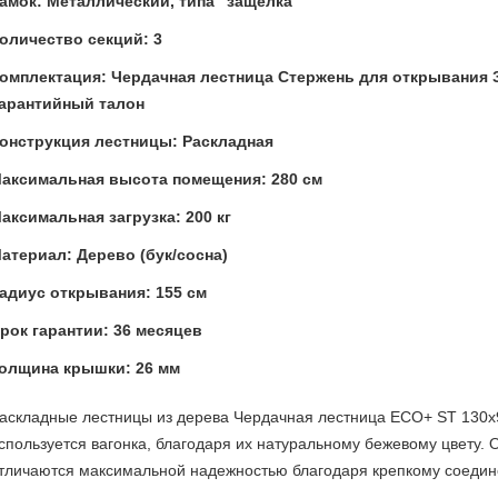
амок: Металлический, типа "защёлка"
оличество секций: 3
омплектация: Чердачная лестница Стержень для открывания 
арантийный талон
онструкция лестницы: Раскладная
аксимальная высота помещения: 280 см
аксимальная загрузка: 200 кг
атериал: Дерево (бук/сосна)
адиус открывания: 155 см
рок гарантии: 36 месяцев
олщина крышки: 26 мм
аскладные лестницы из дерева Чердачная лестница ECO+ ST 130x9
спользуется вагонка, благодаря их натуральному бежевому цвету. О
тличаются максимальной надежностью благодаря крепкому соеди