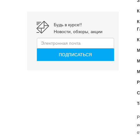
З
К
К
Будь в курсе!!
Г
Новости, обзоры, акции
К
М
М
М
Р
С
Т
Р
и
о